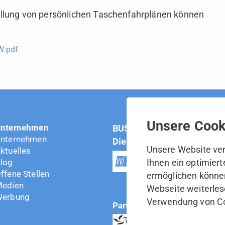
rstellung von persönlichen Taschenfahrplänen können
W.pdf
Unsere Cooki
nternehmen
BUS Sarganserland Werdenb
nternehmen
Die weiteren Betriebe der 
Unsere Website ver
ktuelles
log
Ihnen ein optimier
ffene Stellen
ermöglichen können
edien
Webseite weiterlese
erbung
Verwendung von Co
Partner