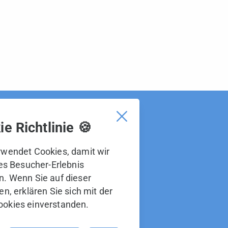
e Richtlinie 🍪
erg ist Teil der BOS Gruppe.
BOS Gruppe sind:
wendet Cookies, damit wir
tes Besucher-Erlebnis
. Wenn Sie auf dieser
n, erklären Sie sich mit der
okies einverstanden.