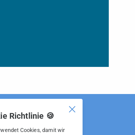
e Richtlinie 🍪
erg ist Teil der BOS Gruppe.
BOS Gruppe sind:
wendet Cookies, damit wir