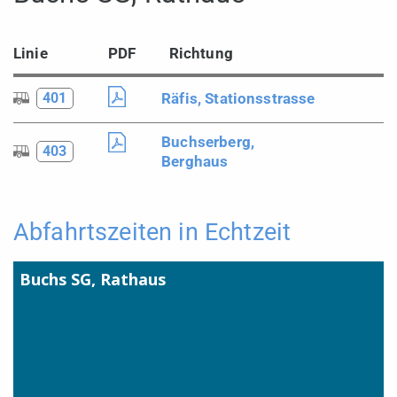
Linie
PDF
Richtung
Räfis, Stationsstrasse
401
Buchserberg,
403
Berghaus
Abfahrtszeiten in Echtzeit