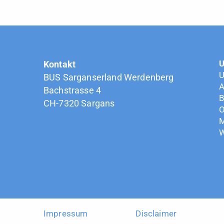
U
Kontakt
U
BUS Sarganserland Werdenberg
A
Bachstrasse 4
B
CH-7320 Sargans
O
M
W
Impressum
Disclaimer