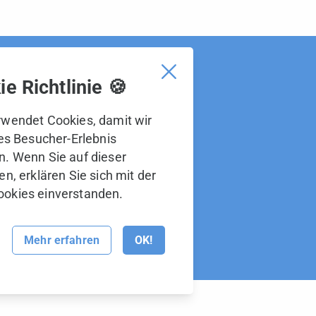
e Richtlinie 🍪
erg ist Teil der BOS Gruppe.
BOS Gruppe sind:
wendet Cookies, damit wir
tes Besucher-Erlebnis
. Wenn Sie auf dieser
n, erklären Sie sich mit der
okies einverstanden.
Mehr erfahren
OK!